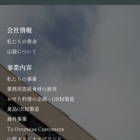
会社情報
私たちの使命
山福について
事業内容
私たちの事業
業務用高級食材の卸売
おせち料理の企画・OEM製造
食品OEM製造
海外事業
To Overseas Customers
山福オリジナルブランド