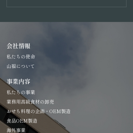
会社情報
私たちの使命
山福について
事業内容
私たちの事業
業務用高級食材の卸売
おせち料理の企画・OEM製造
食品OEM製造
海外事業