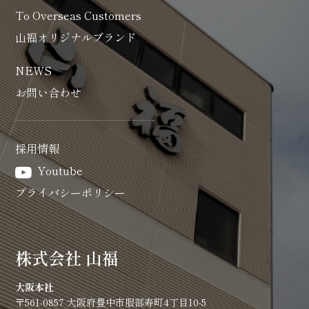
To Overseas Customers
山福オリジナルブランド
NEWS
お問い合わせ
採用情報
Youtube
プライバシーポリシー
株式会社 山福
大阪本社
〒561-0857 大阪府豊中市服部寿町4丁目10-5