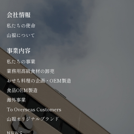
会社情報
私たちの使命
山福について
事業内容
私たちの事業
業務用高級食材の卸売
おせち料理の企画・OEM製造
食品OEM製造
海外事業
To Overseas Customers
山福オリジナルブランド
NEWS