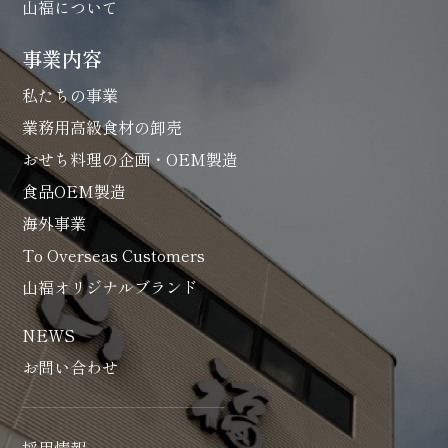
山福について
事業内容
私たちの事業
業務用高級食材の卸売
おせち料理の企画・OEM製造
食品OEM製造
海外事業
To Overseas Customers
山福オリジナルブランド
NEWS
お問い合わせ