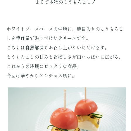
まるで本物のとうもろこし！
ホワイトソースベースの生地に、焼目入りのとうもろこ
しを
手作業
で貼り付けたテリーヌです。
こちらは
自然解凍
でお召し上がりいただけます。
とうもろこしの甘みと香ばしさが口いっぱいに広がる、
これからの時期にピッタリな商品。
今回は華やかなピンチョス風に。