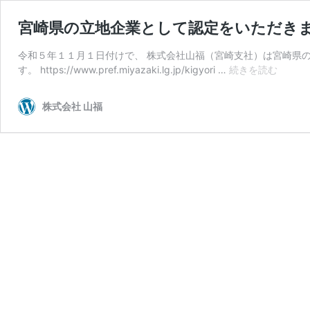
宮崎県の立地企業として認定をいただき
令和５年１１月１日付けで、 株式会社山福（宮崎支社）は宮崎県
宮
す。 https://www.pref.miyazaki.lg.jp/kigyori …
続きを読む
崎
県
株式会社 山福
の
立
地
企
業
と
し
て
認
定
を
い
た
だ